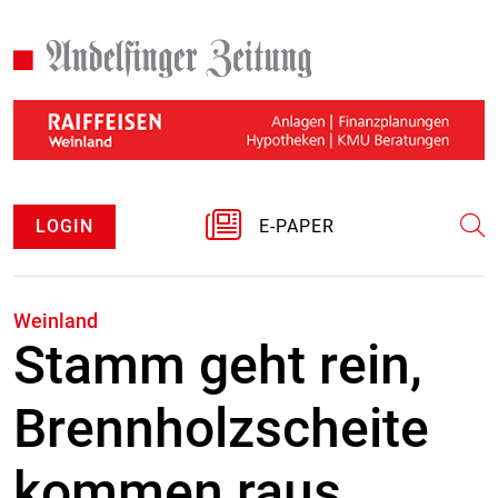
LOGIN
E-PAPER
Weinland
Stamm geht rein,
Brennholzscheite
kommen raus