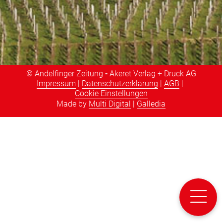
© Andelfinger Zeitung
-
Akeret Verlag + Druck AG
Impressum
|
Datenschutzerklärung
|
AGB
|
Cookie Einstellungen
Made by
Multi Digital
|
Galledia